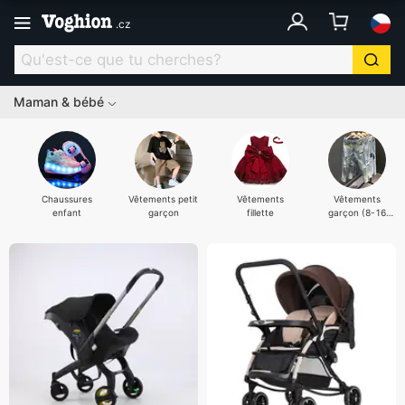
.
cz
Maman & bébé
Chaussures
Vêtements petit
Vêtements
Vêtements
enfant
garçon
fillette
garçon (8-16
ans)