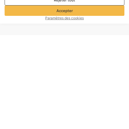
Rejeter tout
de marketing. Pour plus de détails, consultez notre
Politique de
confidentialité et de cookies
Accepter
Paramètres des cookies