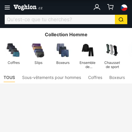
.
cz
Collection Homme
Coffres
Slips
Boxeurs
Ensembles
Chaussettes
de
de sport
pyjamas
TOUS
Sous-vêtements pour hommes
Coffres
Boxeurs